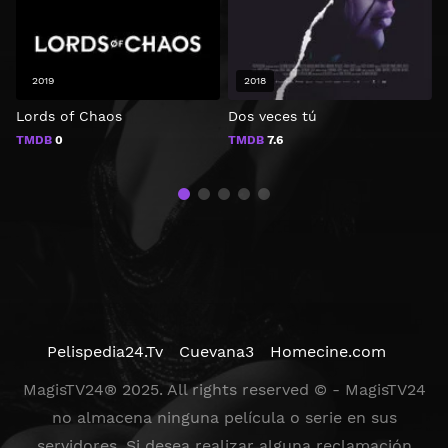
2019
2018
Lords of Chaos
Dos veces tú
TMDB
0
TMDB
7.6
Pelispedia24.Tv
Cuevana3
Homecine.com
MagisTV24® 2025. All rights reserved © - MagisTV24
no almacena ninguna película o serie en sus
servidores. Si desea realizar alguna reclamación