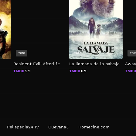
2010
2020
201
Resident Evil: Afterlife
La llamada de lo salvaje
Awa
TMDB
5.9
TMDB
6.9
TMD
Pelispedia24.Tv
Cuevana3
Homecine.com