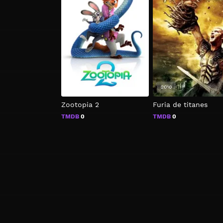
2025
2010
Zootopia 2
Furia de titanes
TMDB
0
TMDB
0