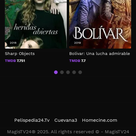
2018
2019
Sharp Objects
Bolívar: Una lucha admirable
L
TMDB
7.751
TMDB
7.7
Pelispedia24.Tv
Cuevana3
Homecine.com
MagisTV24® 2025. All rights reserved © - MagisTV24