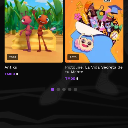
2023
2023
Antiks
Pictoline: La Vida Secreta de
I
tu Mente
TMDB
0
TMDB
5