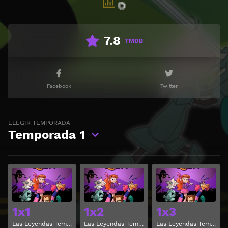
7.8
TMDB
Facebook
Twitter
ELEGIR TEMPORADA
Temporada
1
Ver
Ver
1x1
1x2
1x3
Las Leyendas Temporada 1 Capitulo 1
Las Leyendas Temporada 1 Capitulo 2
Las Leyendas Temporada 1 Capitulo 3