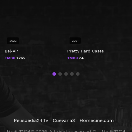
2022
2021
Bel-Air
Pretty Hard Cases
T
TMDB
7.765
TMDB
7.4
Pelispedia24.Tv
Cuevana3
Homecine.com
MagisTV24® 2025. All rights reserved © - MagisTV24