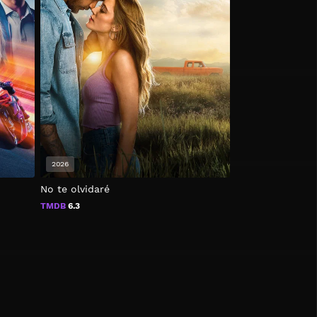
2026
No te olvidaré
TMDB
6.3