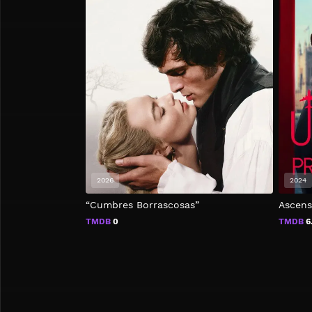
2026
2024
“Cumbres Borrascosas”
Ascen
TMDB
0
TMDB
6.