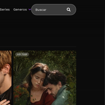
Series
Generos
HD 720P