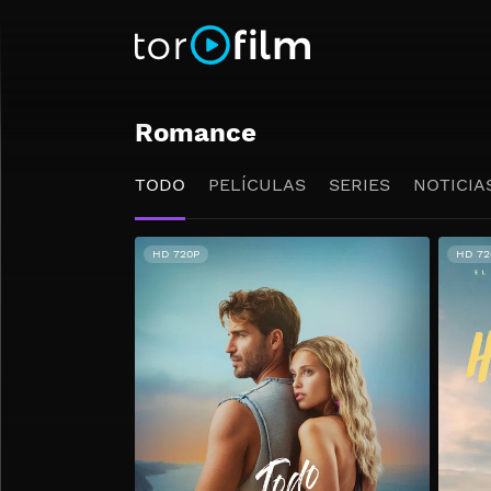
Romance
TODO
PELÍCULAS
SERIES
NOTICIA
HD 720P
HD 72