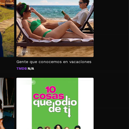
2026
Gente que conocemos en vacaciones
TMDB
N/A
HD 720P