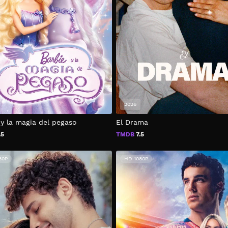
2026
 y la magia del pegaso
El Drama
.5
TMDB
7.5
80P
HD 1080P