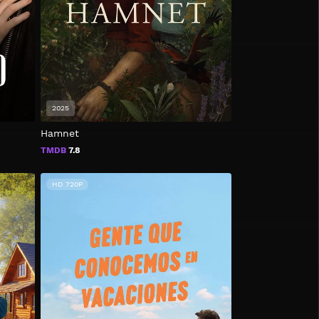
2025
Hamnet
TMDB
7.8
HD 720P