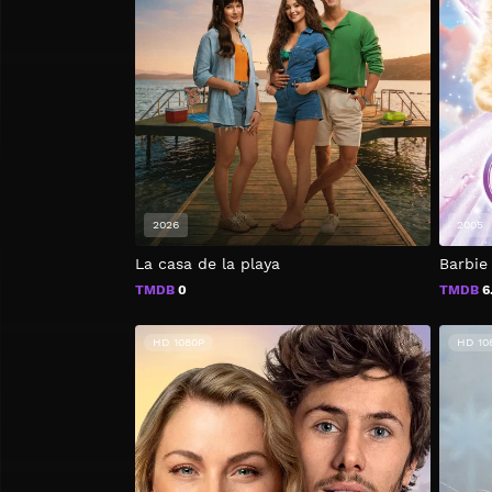
2026
2005
La casa de la playa
Barbie
TMDB
0
TMDB
6
HD 1080P
HD 10