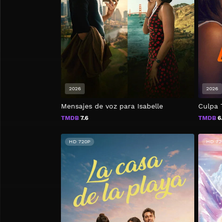
2026
2026
Mensajes de voz para Isabelle
Culpa 
TMDB
7.6
TMDB
6
HD 720P
HD 72