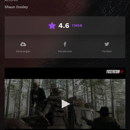
Actores
Shaun Dooley
4.6
TMDB
Descargar
Facebook
Twitter