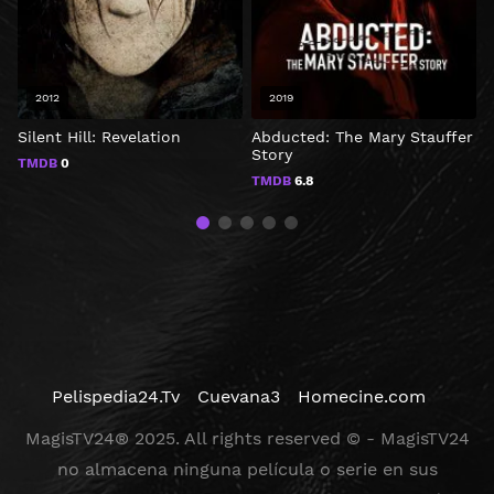
2012
2019
Silent Hill: Revelation
Abducted: The Mary Stauffer
T
Story
TMDB
0
TMDB
6.8
Pelispedia24.Tv
Cuevana3
Homecine.com
MagisTV24® 2025. All rights reserved © - MagisTV24
no almacena ninguna película o serie en sus