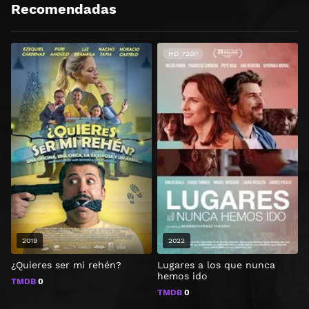
Recomendadas
HD 720P
2019
2022
¿Quieres ser mi rehén?
Lugares a los que nunca
M
hemos ido
TMDB
0
TMDB
0