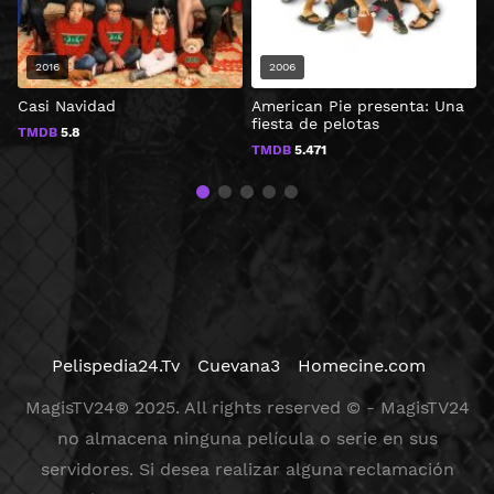
2016
2006
Casi Navidad
American Pie presenta: Una
B
fiesta de pelotas
TMDB
5.8
TMDB
5.471
Pelispedia24.Tv
Cuevana3
Homecine.com
MagisTV24® 2025. All rights reserved © - MagisTV24
no almacena ninguna película o serie en sus
servidores. Si desea realizar alguna reclamación