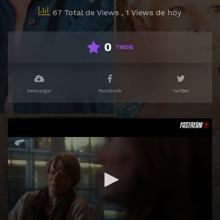
67 Total de Views
, 1 Views de hoy
0
TMDB
Descargar
Facebook
Twitter