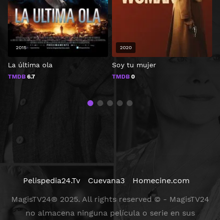
2015
2020
La última ola
Soy tu mujer
Z
z
TMDB
6.7
TMDB
0
Pelispedia24.Tv
Cuevana3
Homecine.com
MagisTV24® 2025. All rights reserved © - MagisTV24
no almacena ninguna película o serie en sus