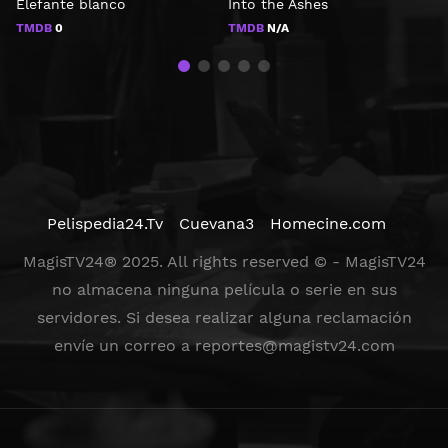
Elefante blanco
Into the Ashes
G
TMDB
0
TMDB
N/A
Pelispedia24.Tv
Cuevana3
Homecine.com
MagisTV24® 2025. All rights reserved © - MagisTV24
no almacena ninguna película o serie en sus
servidores. Si desea realizar alguna reclamación
envíe un correo a
reportes@magistv24.com