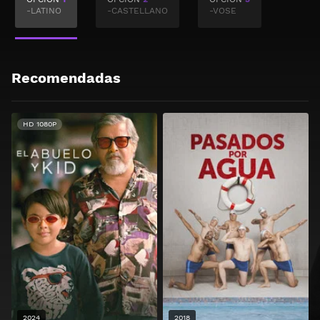
-LATINO
-CASTELLANO
-VOSE
Recomendadas
HD 1080P
2024
2018