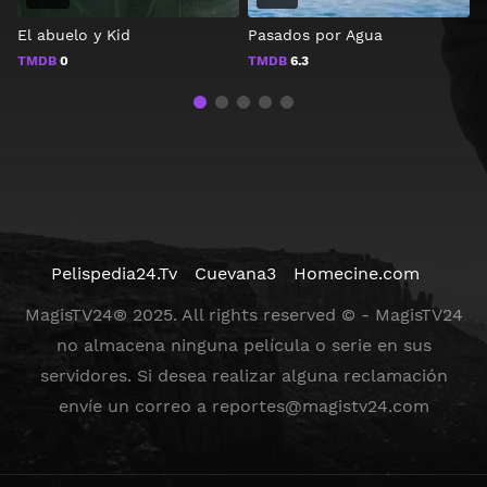
El abuelo y Kid
Pasados por Agua
R
TMDB
0
TMDB
6.3
Pelispedia24.Tv
Cuevana3
Homecine.com
MagisTV24® 2025. All rights reserved © - MagisTV24
no almacena ninguna película o serie en sus
servidores. Si desea realizar alguna reclamación
envíe un correo a
reportes@magistv24.com