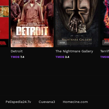
2017
2019
202
Detroit
The Nightmare Gallery
Terri
TMDB
7.4
TMDB
3.4
TMD
Pelispedia24.Tv
Cuevana3
Homecine.com