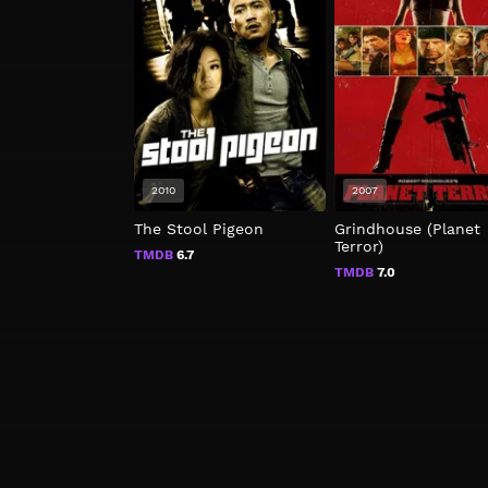
2010
2007
The Stool Pigeon
Grindhouse (Planet
Terror)
TMDB
6.7
TMDB
7.0