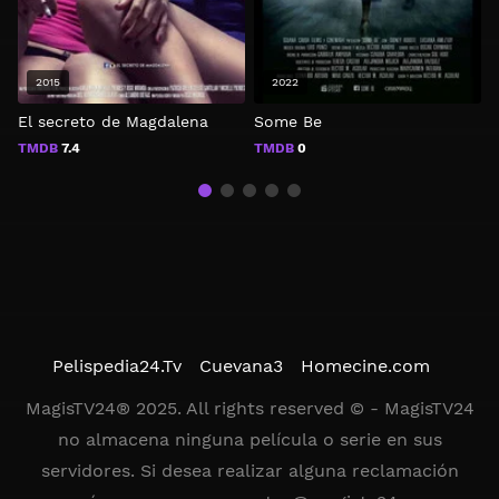
2015
2022
El secreto de Magdalena
Some Be
L
TMDB
7.4
TMDB
0
Pelispedia24.Tv
Cuevana3
Homecine.com
MagisTV24® 2025. All rights reserved © - MagisTV24
no almacena ninguna película o serie en sus
servidores. Si desea realizar alguna reclamación