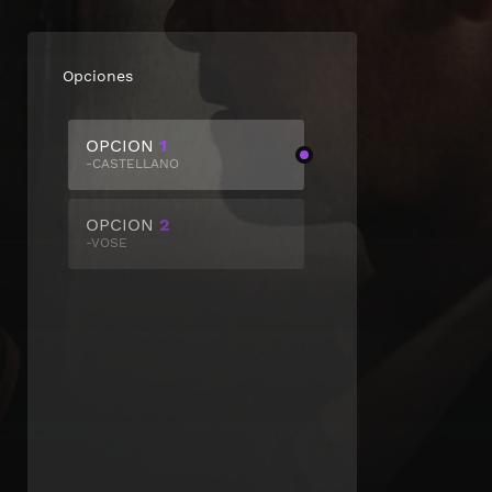
Opciones
OPCION
1
-CASTELLANO
OPCION
2
-VOSE