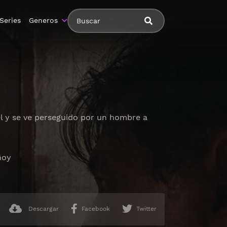
Series
Generos
él y se ve perseguido por un hombre a
hoy
Descargar
Facebook
Twitter