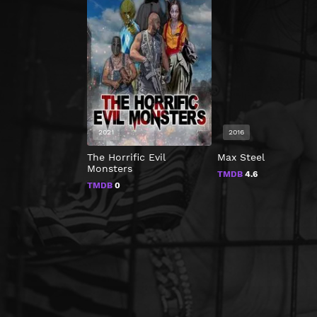
2021
2016
The Horrific Evil
Max Steel
Monsters
TMDB
4.6
TMDB
0