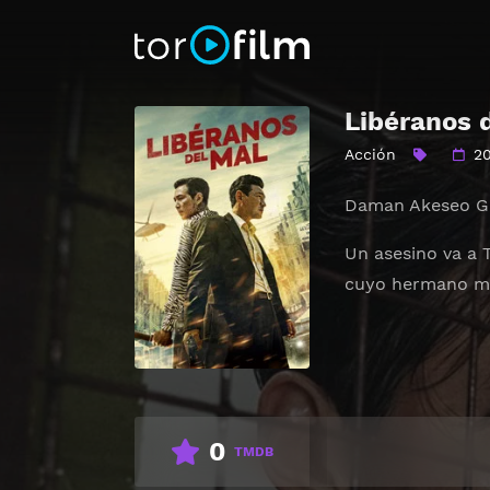
Libéranos 
Acción
2
Daman Akeseo Go
Un asesino va a 
cuyo hermano m
0
TMDB