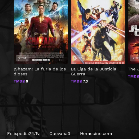
2023
2014
201
¡Shazam! La furia de los
La Liga de la Justicia:
The 
dioses
Guerra
TMD
TMDB
0
TMDB
7.3
Pelispedia24.Tv
Cuevana3
Homecine.com