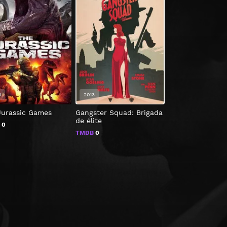
8
2013
2021
Jurassic Games
Gangster Squad: Brigada
Willy's Wonderl
de élite
B
0
TMDB
0
TMDB
0