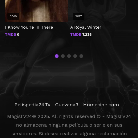
2016
2017
I Know You're in There
A Royal Winter
E
TMDB
0
TMDB
7.238
Pelispedia24.Tv
Cuevana3
Homecine.com
MagisTV24® 2025. All rights reserved © - MagisTV24
no almacena ninguna película o serie en sus
servidores. Si desea realizar alguna reclamación