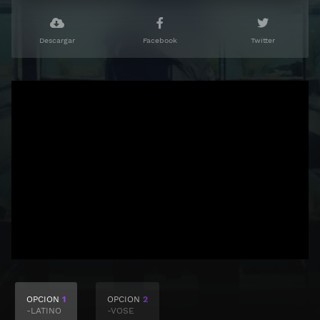
Descargar
Facebook
Twitter
OPCION
1
OPCION
2
-LATINO
-VOSE