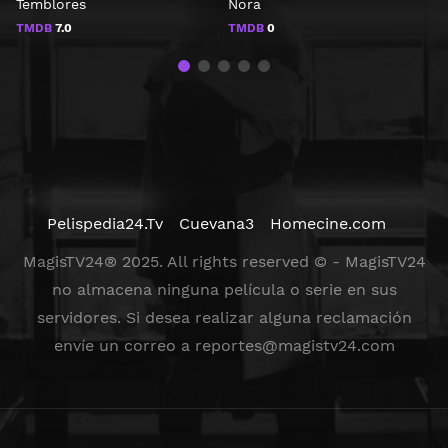
Temblores
Nora
L
TMDB
7.0
TMDB
0
Pelispedia24.Tv
Cuevana3
Homecine.com
MagisTV24® 2025. All rights reserved © - MagisTV24
no almacena ninguna película o serie en sus
servidores. Si desea realizar alguna reclamación
envíe un correo a
reportes@magistv24.com