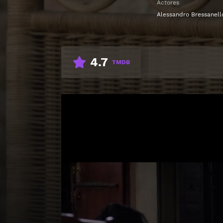
Actores
Alessandro Bressanell
4.7
TMDB