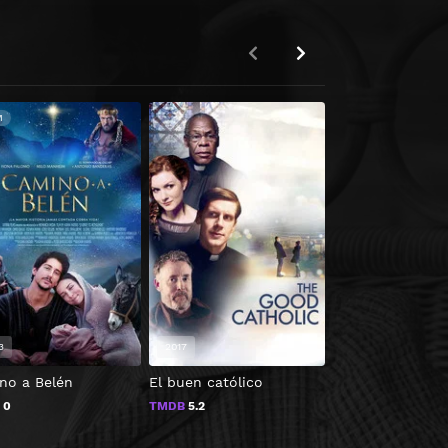
M
360P
3
2017
2003
no a Belén
El buen católico
Biker Boyz
B
0
TMDB
5.2
TMDB
0