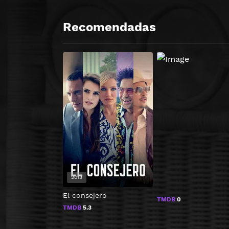
Recomendadas
2013
El consejero
TMDB
0
TMDB
5.3