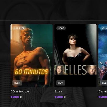
HD 720P
480P
CA
2024
2011
202
60 minutos
Ellas
Cami
TMDB
0
TMDB
0
TMD