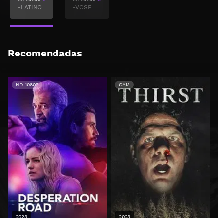
-LATINO
-VOSE
Recomendadas
HD 1080P
CAM
2023
2023