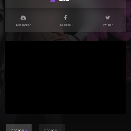
Descargar
Facebook
Twitter
OPCION
1
OPCION
2