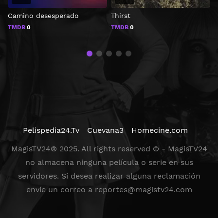
Camino desesperado
Thirst
T
TMDB
0
TMDB
0
Pelispedia24.Tv
Cuevana3
Homecine.com
MagisTV24® 2025. All rights reserved © - MagisTV24
no almacena ninguna película o serie en sus
servidores. Si desea realizar alguna reclamación
envíe un correo a
reportes@magistv24.com