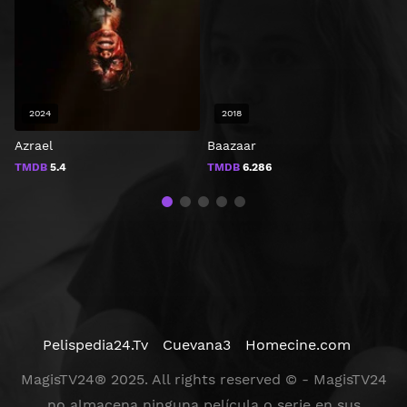
2024
2018
Azrael
Baazaar
T
TMDB
5.4
TMDB
6.286
Pelispedia24.Tv
Cuevana3
Homecine.com
MagisTV24® 2025. All rights reserved © - MagisTV24
no almacena ninguna película o serie en sus