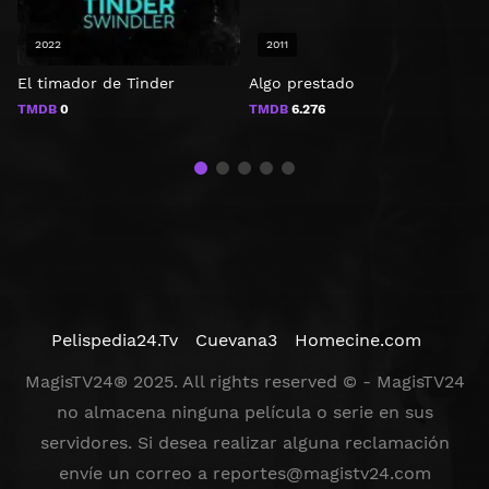
2022
2011
El timador de Tinder
Algo prestado
M
TMDB
0
TMDB
6.276
Pelispedia24.Tv
Cuevana3
Homecine.com
MagisTV24® 2025. All rights reserved © - MagisTV24
no almacena ninguna película o serie en sus
servidores. Si desea realizar alguna reclamación
envíe un correo a
reportes@magistv24.com