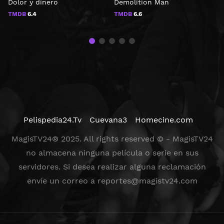
Dolor y dinero
Demolition Man
S
TMDB
6.4
TMDB
6.6
Pelispedia24.Tv
Cuevana3
Homecine.com
MagisTV24® 2025. All rights reserved © - MagisTV24
no almacena ninguna película o serie en sus
servidores. Si desea realizar alguna reclamación
envíe un correo a
reportes@magistv24.com