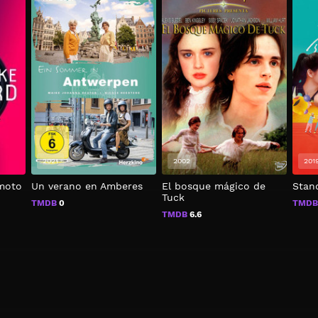
2021
2002
201
emoto
Un verano en Amberes
El bosque mágico de
Stan
Tuck
TMDB
0
TMD
TMDB
6.6