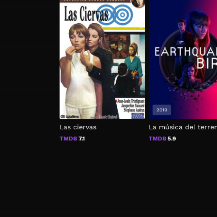
1968
2019
Las ciervas
La música del terr
TMDB
7.1
TMDB
5.9