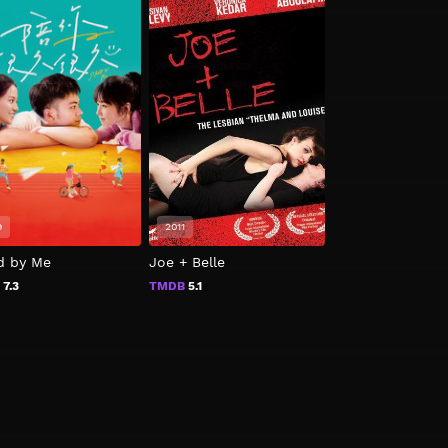
9
2011
2023
d by Me
Joe + Belle
Maquíllame Otra
B
7.3
TMDB
5.1
TMDB
N/A