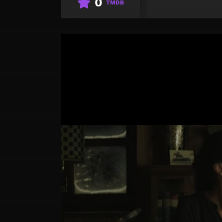
0
TMDB