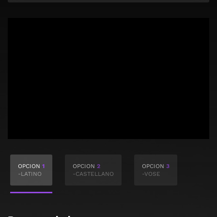
OPCION
1
OPCION
2
OPCION
3
-LATINO
-CASTELLANO
-VOSE