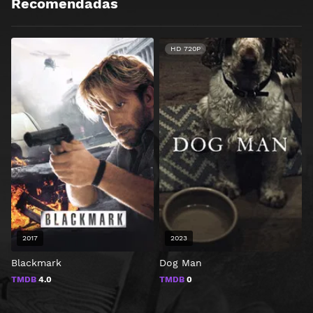
Recomendadas
HD 720P
2017
2023
Blackmark
Dog Man
J
TMDB
4.0
TMDB
0