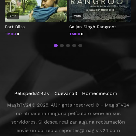
2014
2018
Fort Bliss
Sajjan Singh Rangroot
TMDB
0
TMDB
0
Pelispedia24.Tv
Cuevana3
Homecine.com
MagisTV24® 2025. All rights reserved © - MagisTV24
no almacena ninguna película o serie en sus
servidores. Si desea realizar alguna reclamación
envíe un correo a
reportes@magistv24.com