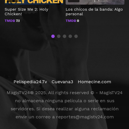
Super Size Me 2: Holy
Los chicos de la banda: Algo
B
Chicken!
personal
TMDB
7.1
TMDB
0
Pelispedia24.Tv
Cuevana3
Homecine.com
MagisTV24® 2025. All rights reserved © - MagisTV24
no almacena ninguna película o serie en sus
servidores. Si desea realizar alguna reclamación
envíe un correo a
reportes@magistv24.com