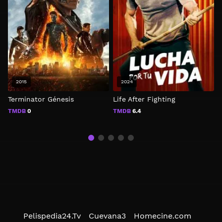
2015
2024
Terminator Génesis
Life After Fighting
C
TMDB
0
TMDB
6.4
Pelispedia24.Tv
Cuevana3
Homecine.com