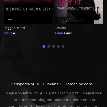
2023
2020
Jagged Mind
Amulet
I
TMDB
0
TMDB
5.443
Pelispedia24.Tv
Cuevana3
Homecine.com
MagisTV24® 2025. All rights reserved © - MagisTV24
no almacena ninguna película o serie en sus
servidores. Si desea realizar alguna reclamación