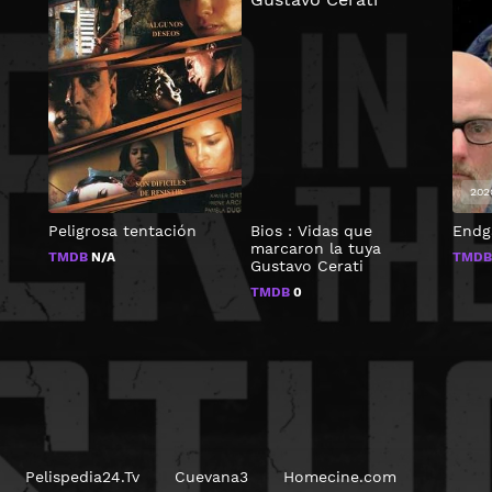
202
Peligrosa tentación
Bios : Vidas que
Endg
marcaron la tuya
TMDB
N/A
TMD
Gustavo Cerati
TMDB
0
Pelispedia24.Tv
Cuevana3
Homecine.com