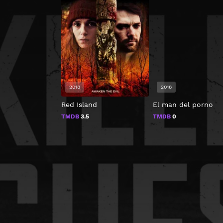
2018
2018
Red Island
El man del porno
TMDB
3.5
TMDB
0