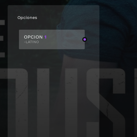
Opciones
OPCION
1
-LATINO