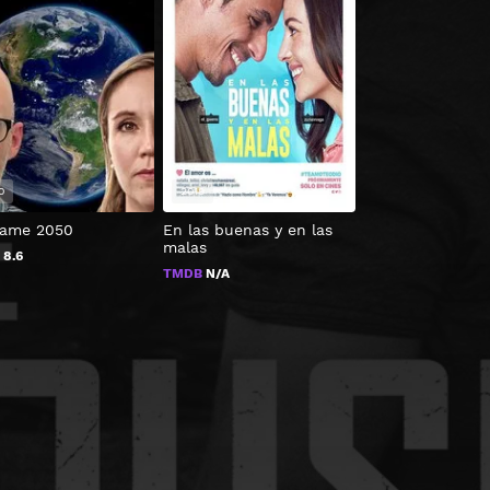
0
2019
ame 2050
En las buenas y en las
Macho Calado
malas
B
8.6
TMDB
0
TMDB
N/A