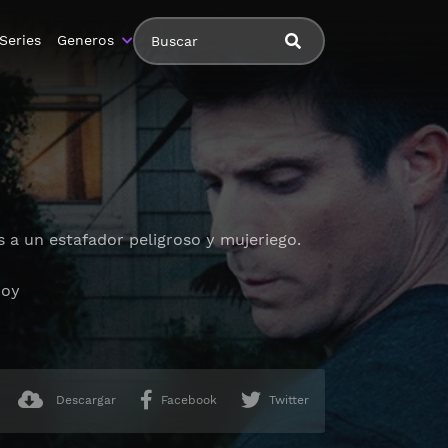
Series
Generos
 a un estafador peligroso y mujeriego.
hoy
Descargar
Facebook
Twitter