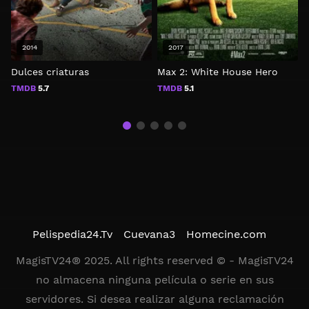
2014
2017
Dulces criaturas
Max 2: White House Hero
E
TMDB
5.7
TMDB
5.1
Pelispedia24.Tv
Cuevana3
Homecine.com
MagisTV24® 2025. All rights reserved © - MagisTV24
no almacena ninguna película o serie en sus
servidores. Si desea realizar alguna reclamación