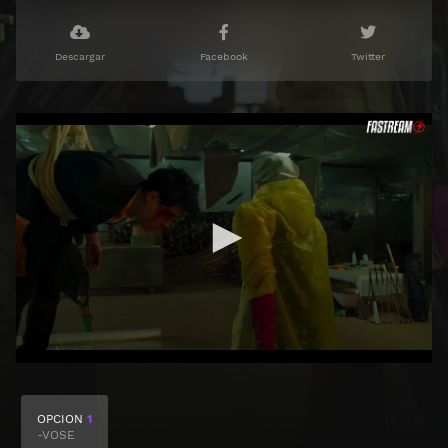
Descargar
Facebook
Twitter
OPCION
1
-VOSE