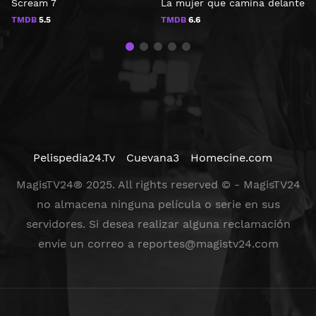
Scream 7
La mujer que camina delante
J
TMDB
5.5
TMDB
6.6
Pelispedia24.Tv
Cuevana3
Homecine.com
MagisTV24® 2025. All rights reserved © - MagisTV24
no almacena ninguna película o serie en sus
servidores. Si desea realizar alguna reclamación
envíe un correo a
reportes@magistv24.com