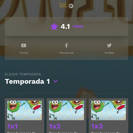
4.1
TMDB
Trailer
Facebook
Twitter
ELEGIR TEMPORADA
Temporada
1
Ver
Ver
1x1
1x2
1x3