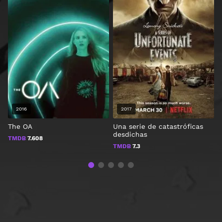
2016
2017
The OA
Una serie de catastróficas
A
desdichas
TMDB
7.608
TMDB
7.3