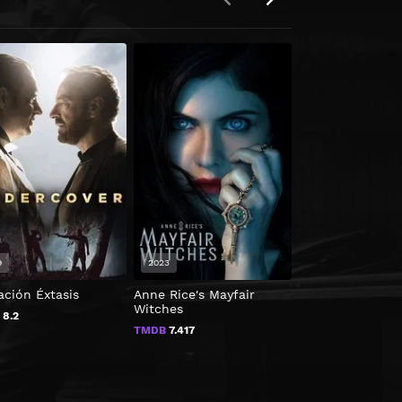
9
2023
2018
ación Éxtasis
Anne Rice's Mayfair
Todo es una mie
Witches
B
8.2
TMDB
7.7
TMDB
7.417