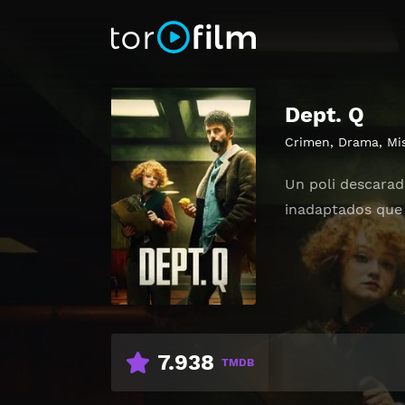
Dept. Q
Crimen
,
Drama
,
Mi
Un poli descarad
inadaptados que 
7.938
TMDB