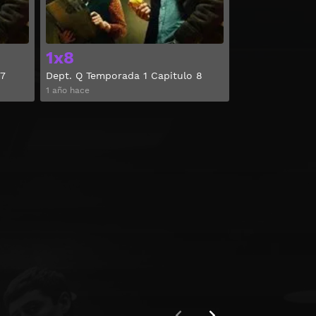
1x8
 7
Dept. Q Temporada 1 Capitulo 8
1 año hace