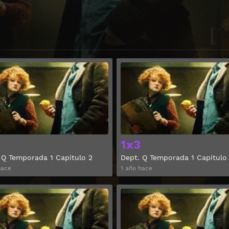
Ver
1x3
 Q Temporada 1 Capitulo 2
Dept. Q Temporada 1 Capitulo
hace
1 año hace
Ver