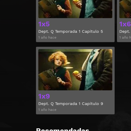
1x5
1x6
Dept. Q Temporada 1 Capitulo 5
Dept.
1 año hace
1 año 
Ver
1x9
Dept. Q Temporada 1 Capitulo 9
1 año hace
Recomendadas