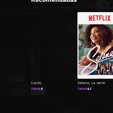
2020
Cardo
Selena: La serie
TMDB
0
TMDB
6.7