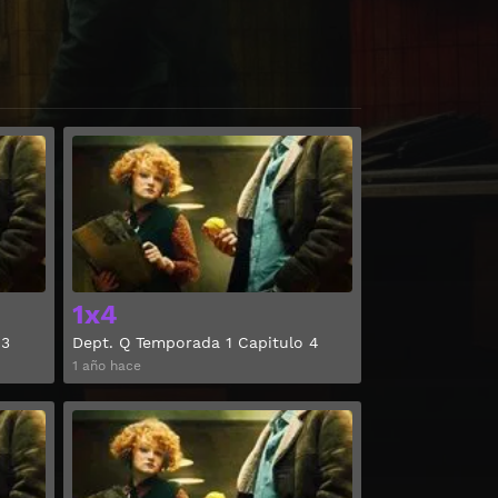
Ver
Ver
1x4
 3
Dept. Q Temporada 1 Capitulo 4
1 año hace
Ver
Ver