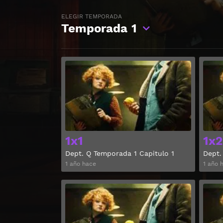
ELEGIR TEMPORADA
Temporada
1
Ver
1x1
1x2
Dept. Q Temporada 1 Capitulo 1
Dept.
1 año hace
1 año 
Ver