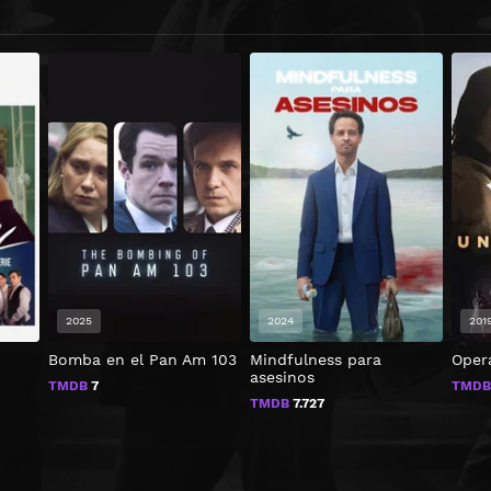
2025
2024
201
Bomba en el Pan Am 103
Mindfulness para
Oper
asesinos
TMDB
7
TMD
TMDB
7.727