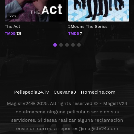
2019
The Act
2Moons The Series
D
TMDB
7.5
TMDB
7
Pelispedia24.Tv
Cuevana3
Homecine.com
MagisTV24® 2025. All rights reserved © - MagisTV24
no almacena ninguna película o serie en sus
servidores. Si desea realizar alguna reclamación
envíe un correo a
reportes@magistv24.com