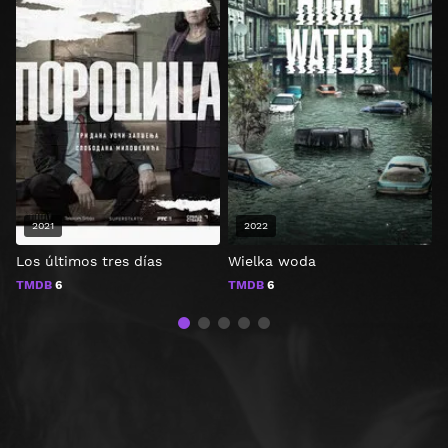
2021
2022
Los últimos tres días
Wielka woda
T
TMDB
6
TMDB
6