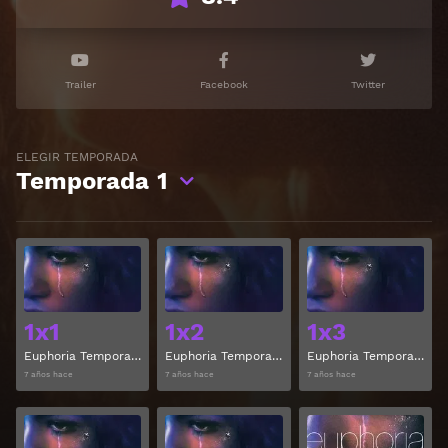
Trailer
Facebook
Twitter
ELEGIR TEMPORADA
Temporada
1
Ver
Ver
1x1
1x2
1x3
Euphoria Temporada 1 Capitulo 1
Euphoria Temporada 1 Capitulo 2
Euphoria Temporada 1 Capitulo 3
7 años hace
7 años hace
7 años hace
Ver
Ver