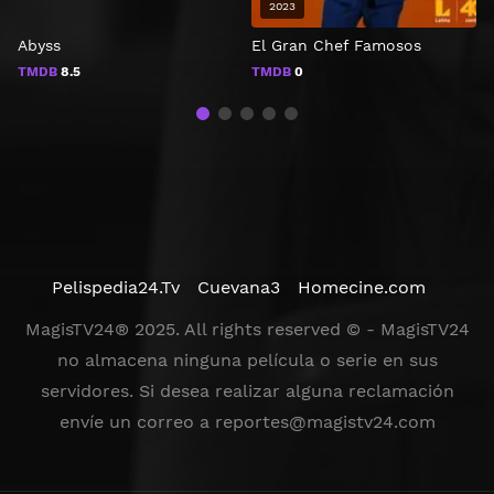
2023
Abyss
El Gran Chef Famosos
K
TMDB
8.5
TMDB
0
Pelispedia24.Tv
Cuevana3
Homecine.com
MagisTV24® 2025. All rights reserved © - MagisTV24
no almacena ninguna película o serie en sus
servidores. Si desea realizar alguna reclamación
envíe un correo a
reportes@magistv24.com