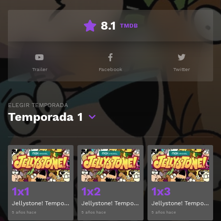
8.1
TMDB
Trailer
Facebook
Twitter
ELEGIR TEMPORADA
Temporada
1
Ver
Ver
1x1
1x2
1x3
Jellystone! Temporada 1 Capitulo 1
Jellystone! Temporada 1 Capitulo 2
Jellystone! Temporada 1 Capitulo 3
5 años hace
5 años hace
5 años hace