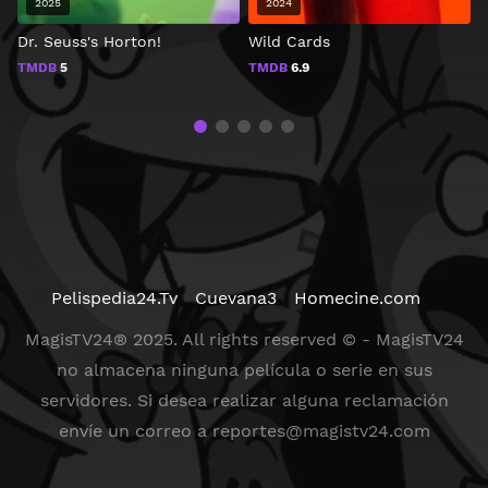
2025
2024
Dr. Seuss's Horton!
Wild Cards
Y
TMDB
5
TMDB
6.9
Pelispedia24.Tv
Cuevana3
Homecine.com
MagisTV24® 2025. All rights reserved © - MagisTV24
no almacena ninguna película o serie en sus
servidores. Si desea realizar alguna reclamación
envíe un correo a
reportes@magistv24.com