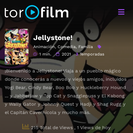
Jellystone!
Animación
,
Comedia
,
Familia
1 min.
2021
3
Temporadas
¡Bienvenido a Jellystone! Viaja a un pueblo mágico
donde conocerás a nuevos y viejos amigos, incluidos
Yogi Bear, Cindy Bear, Boo Boo y Huckleberry Hound
... y Jabberjaw y Top Cat y Snagglepuss y El Kabong
y Wally Gator y Johnny Quest y Hadji y Shag Rugg y
el Capitán Cavernícola y mucho más.
215 Total de Views
, 1 Views de hoy