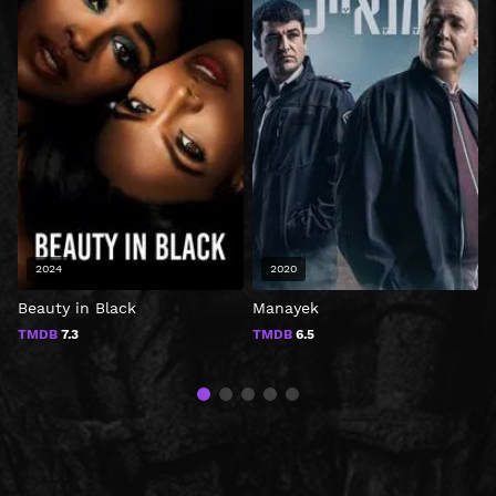
2024
2020
Beauty in Black
Manayek
TMDB
7.3
TMDB
6.5