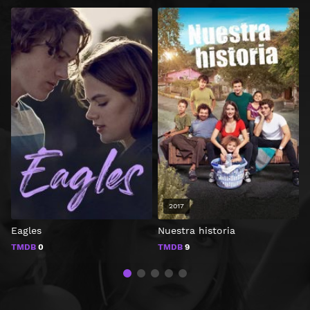
2017
Eagles
Nuestra historia
TMDB
0
TMDB
9