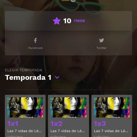
10
TMDB
Facebook
Twitter
ELEGIR TEMPORADA
Temporada
1
Ver
Ver
1x1
1x2
1x3
Las 7 vidas de Léa Temporada 1 Capitulo 1
Las 7 vidas de Léa Temporada 1 Capitulo 2
Las 7 vidas de Léa Temporada 1 Capitulo 3
4 años hace
4 años hace
4 años hace