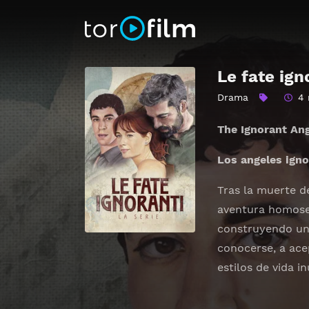
Le fate ign
Drama
4 
The Ignorant An
Los angeles ign
Tras la muerte d
aventura homosex
construyendo un
conocerse, a ace
estilos de vida i