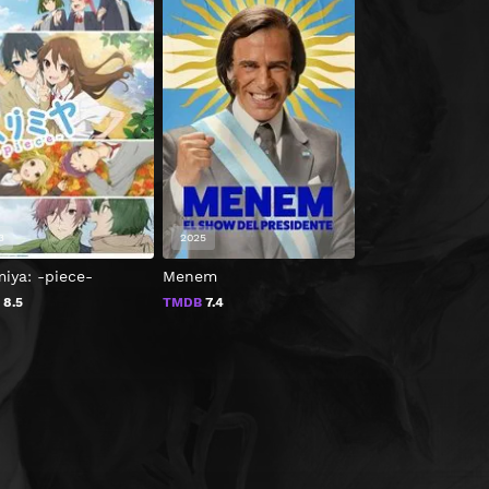
3
2025
2024
iya: -piece-
Menem
Siempre el mism
B
8.5
TMDB
7.4
TMDB
2