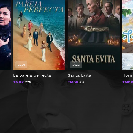
2024
2022
202
La pareja perfecta
Santa Evita
Horim
TMDB
7.75
TMDB
5.5
TMD