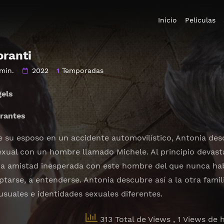
Inicio
Peliculas
oranti
min.
2022
1
Temporadas
gels
orantes
e su esposo en un accidente automovilístico, Antonia des
ual con un hombre llamado Michele. Al principio devasta
a amistad inesperada con este hombre del que nunca hab
ptarse, a entenderse. Antonia descubre así a la otra fam
nusuales e identidades sexuales diferentes.
313 Total de Views
, 1 Views de 