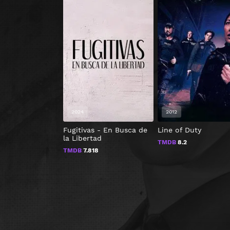
2024
2012
Fugitivas - En Busca de
Line of Duty
la Libertad
TMDB
8.2
TMDB
7.818