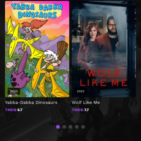
2020
2022
Yabba-Dabba Dinosaurs
Wolf Like Me
Z
TMDB
6.7
TMDB
7.7