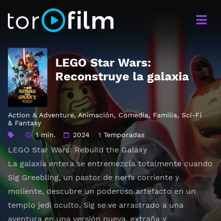
LEGO Star Wars:
Reconstruye la galaxia
Action & Adventure
,
Animación
,
Comedia
,
Familia
,
Sci-Fi
& Fantasy
1 min.
2024
1
Temporadas
LEGO Star Wars: Rebuild the Galaxy
La galaxia entera se entremezcla totalmente cuando
Sig Greebling, un pastor de nerfs corriente y
moliente, descubre un poderoso artefacto en un
templo jedi oculto. Sig se ve arrastrado a una
aventura en una versión nueva, extraña y