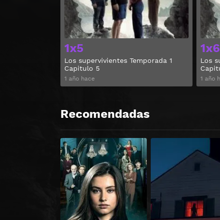
1x5
1x6
Los supervivientes Temporada 1
Los s
Capitulo 5
Capit
1 año hace
1 año 
Recomendadas