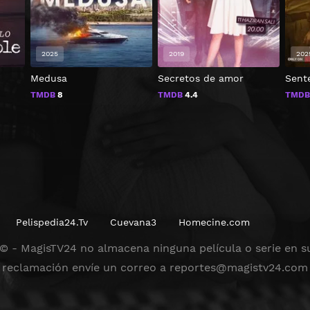
2025
2019
202
Medusa
Secretos de amor
Sent
TMDB
8
TMDB
4.4
TMD
Pelispedia24.Tv
Cuevana3
Homecine.com
© - MagisTV24 no almacena ninguna película o serie en su
reclamación envíe un correo a
reportes@magistv24.com