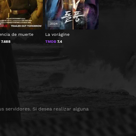
5
2024
encia de muerte
La vorágine
Collateral
B
7.688
TMDB
7.4
TMDB
6.3
s servidores. Si desea realizar alguna