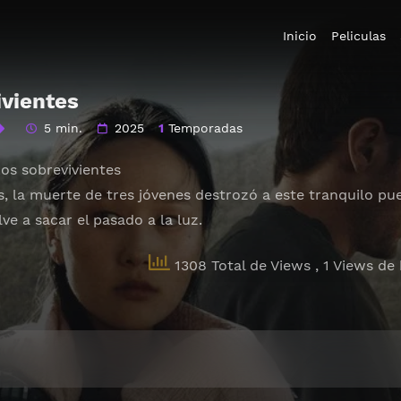
Inicio
Peliculas
ivientes
5 min.
2025
1
Temporadas
Los sobrevivientes
, la muerte de tres jóvenes destrozó a este tranquilo pu
ve a sacar el pasado a la luz.
1308 Total de Views
, 1 Views de