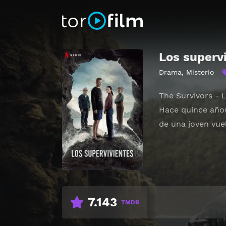
Los superv
Drama
,
Misterio
The Survivors - 
Hace quince años
de una joven vuel
7.143
TMDB