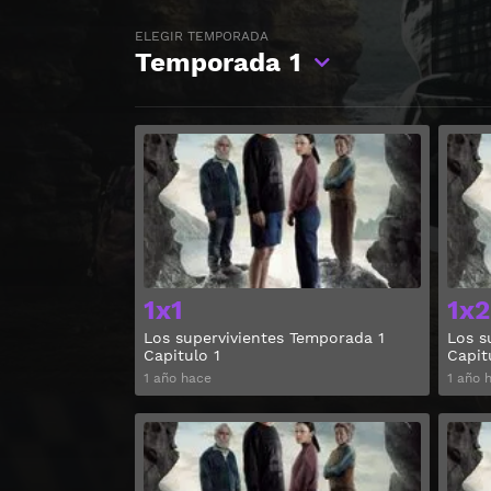
ELEGIR TEMPORADA
Temporada
1
Ver
1x1
1x2
Los supervivientes Temporada 1
Los s
Capitulo 1
Capit
1 año hace
1 año 
Ver