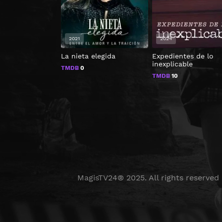
2021
2024
La nieta elegida
Expedientes de lo
inexplicable
TMDB
0
TMDB
10
MagisTV24® 2025. All rights reserved 