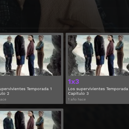
Ver
1x3
upervivientes Temporada 1
Los supervivientes Temporada
ulo 2
Capitulo 3
hace
1 año hace
Ver