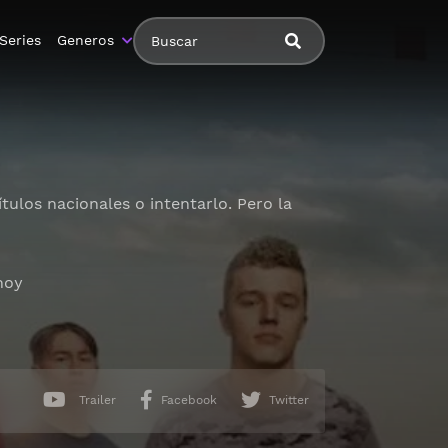
Series
Generos
tulos nacionales o intentarlo. Pero la
hoy
Trailer
Facebook
Twitter