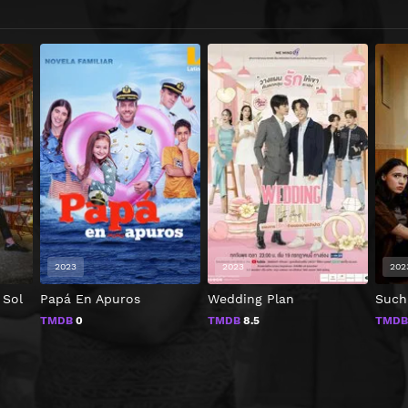
2023
2023
202
 Sol
Papá En Apuros
Wedding Plan
Such 
TMDB
0
TMDB
8.5
TMD