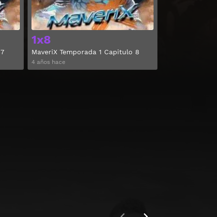
1x8
 7
MaveriX Temporada 1 Capitulo 8
4 años hace