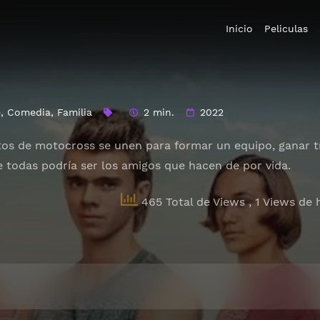
Inicio
Peliculas
e
,
Comedia
,
Familia
2 min.
2022
otos de motocross se unen para formar un equipo, ganar tí
e todas podría ser los amigos que hacen de por vida.
465 Total de Views
, 1 Views de 