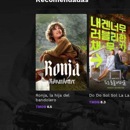
2024
Ronja, la hija del
Do Do Sol Sol La La
bandolero
TMDB
8.3
TMDB
6.5