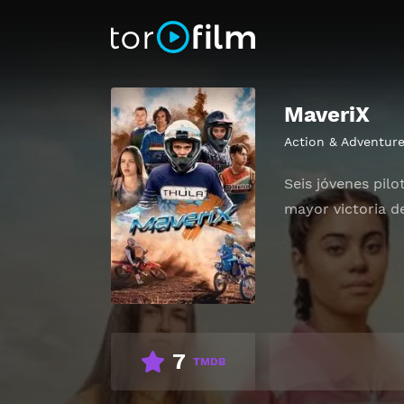
MaveriX
Action & Adventur
Seis jóvenes pil
mayor victoria d
7
TMDB