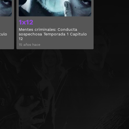
1x12
Mentes criminales: Conducta
tulo
sospechosa Temporada 1 Capitulo
12
15 años hace