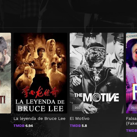
2008
2021
202
La leyenda de Bruce Lee
El Motivo
Falsa
(Fake
TMDB
6.94
TMDB
5.8
TMD