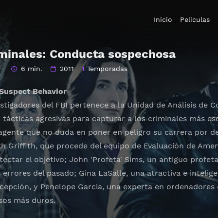
Inicio
Peliculas
minales: Conducta sospechosa
6 min.
2011
1
Temporadas
 Suspect Behavior
stigadores del FBI pertenece a la Unidad de Análisis de 
tácticas agresivas para capturar a los criminales más esc
gente que no duda en poner en peligro su carrera por de
h Griffith, que procede del equipo de Evaluación de Ame
ectar el objetivo; John 'Profeta' Sims, un antiguo profeta
errores del pasado; Gina LaSalle, una atractiva e intelig
rcepción, y Penelope Garcia, una experta en ordenadores
sos más duros.