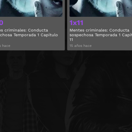
0
1x11
s criminales: Conducta
Mentes criminales: Conducta
chosa Temporada 1 Capitulo
sospechosa Temporada 1 Capi
11
s hace
15 años hace