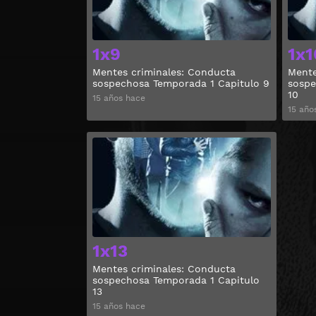
1x9
1x1
Mentes criminales: Conducta
Mente
sospechosa Temporada 1 Capitulo 9
sospe
10
15 años hace
15 año
Ver
1x13
Mentes criminales: Conducta
sospechosa Temporada 1 Capitulo
13
15 años hace