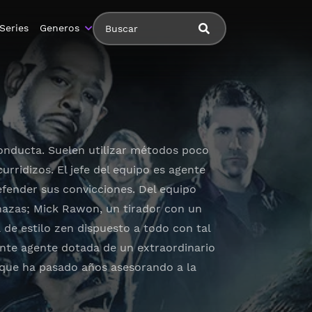
Series
Generos
Conducta. Suelen utilizar métodos poco
urridizos. El jefe del equipo es agente
fender sus convicciones. Del equipo
nazas; Mick Rawon, un tirador con un
 de estilo zen dispuesto a todo con tal
ente agente dotada de un extraordinario
 que ha pasado años asesorando a la