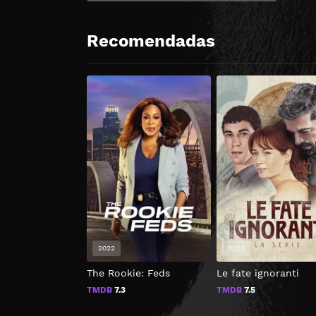
Recomendadas
2022
2022
The Rookie: Feds
Le fate ignoranti
TMDB
7.3
TMDB
7.5