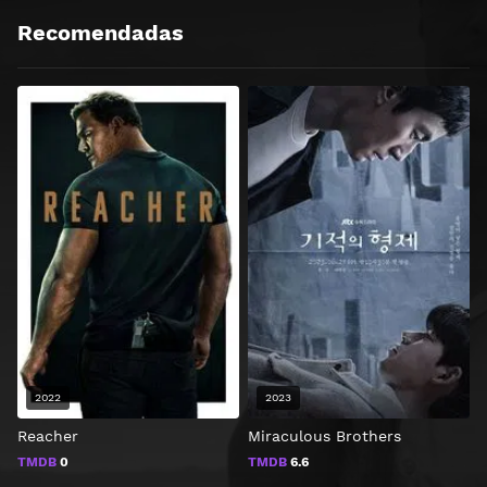
Recomendadas
2022
2023
Reacher
Miraculous Brothers
T
TMDB
0
TMDB
6.6