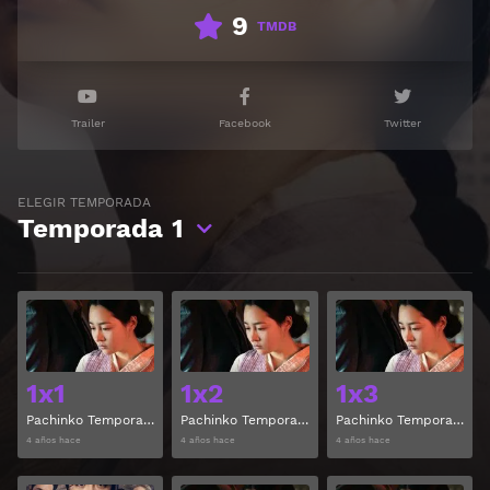
9
TMDB
Trailer
Facebook
Twitter
ELEGIR TEMPORADA
Temporada
1
Ver
Ver
1x1
1x2
1x3
Pachinko Temporada 1 Capitulo 1
Pachinko Temporada 1 Capitulo 2
Pachinko Temporada 1 Capitulo 3
4 años hace
4 años hace
4 años hace