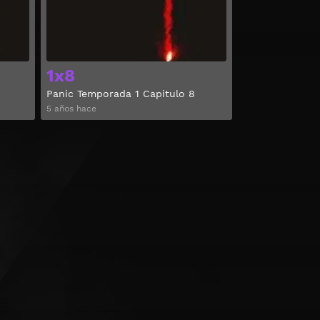
1x8
Panic Temporada 1 Capitulo 8
5 años hace