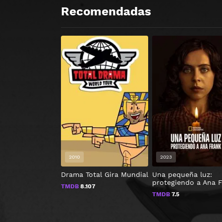
Recomendadas
2010
2023
Drama Total Gira Mundial
Una pequeña luz:
protegiendo a Ana 
TMDB
8.107
TMDB
7.5