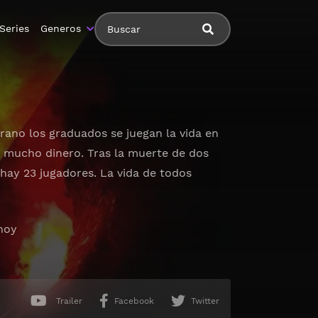
Series
Generos
rano los graduados se juegan la vida en
 mucho dinero. Tras la muerte de dos
 hay 23 jugadores. La vida de todos
 hoy
Trailer
Facebook
Twitter