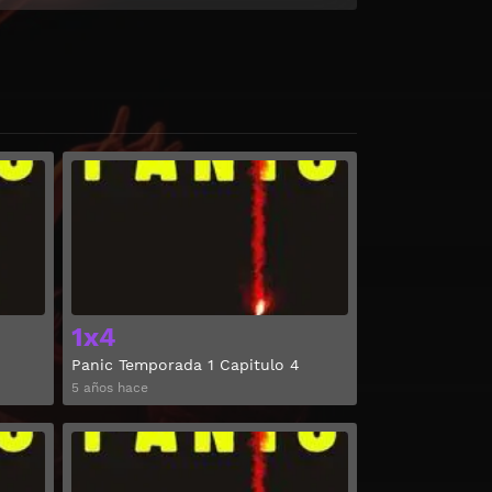
Ver
Ver
1x4
Panic Temporada 1 Capitulo 4
5 años hace
Ver
Ver