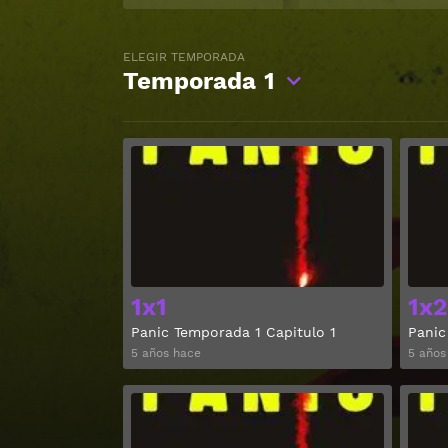
ELEGIR TEMPORADA
Temporada
1
Ver
1x1
1x2
Panic Temporada 1 Capitulo 1
Panic
5 años hace
5 años
Ver