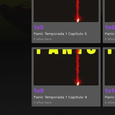
1x5
1x6
Panic Temporada 1 Capitulo 5
Panic
5 años hace
5 años
Ver
1x9
1x1
Panic Temporada 1 Capitulo 9
Panic
5 años hace
5 años