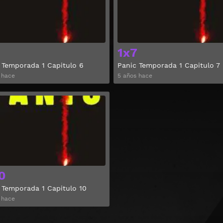
1x7
 Temporada 1 Capitulo 6
Panic Temporada 1 Capitulo 7
 hace
5 años hace
Ver
0
 Temporada 1 Capitulo 10
 hace