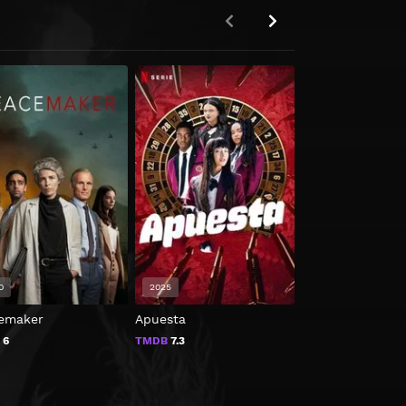
0
2025
2023
emaker
Apuesta
Hijas del fuego
B
6
TMDB
7.3
TMDB
6