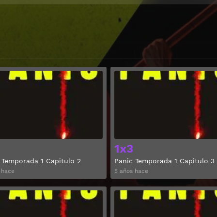
Ver
1x3
 Temporada 1 Capitulo 2
Panic Temporada 1 Capitulo 3
 hace
5 años hace
Ver