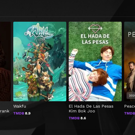
2008
2016
202
Wakfu
El Hada De Las Pesas
Peac
Frank
Kim Bok Joo
TMDB
8.9
TMD
TMDB
8.6