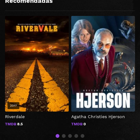
Recomendadas
2017
Riverdale
Agatha Christies Hjerson
1
TMDB
8.5
TMDB
0