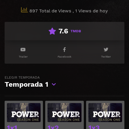
897 Total de Views
, 1 Views de hoy
7.6
TMDB
Trailer
Facebook
Twitter
ELEGIR TEMPORADA
Temporada
1
Ver
Ver
1x1
1x2
1x3