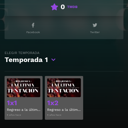
0
TMDB
Facebook
Twitter
ELEGIR TEMPORADA
Temporada
1
Ver
Ver
1x1
1x2
Regreso a la última tentación Temporada 1 Capitulo 1
Regreso a la última tentación Temporada 1 Capitulo 2
5 años hace
5 años hace