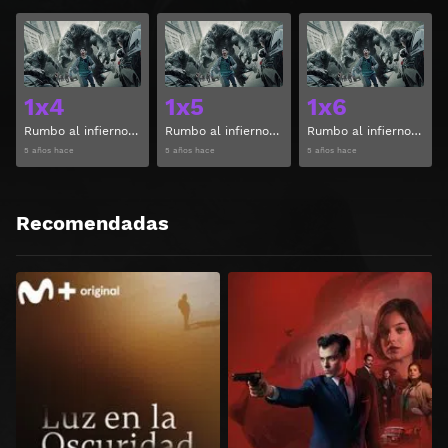
Ver
Ver
1x4
1x5
1x6
Rumbo al infierno Temporada 1 Capitulo 4
Rumbo al infierno Temporada 1 Capitulo 5
Rumbo al infierno Temporada 1 Capitulo 6
5 años hace
5 años hace
5 años hace
Recomendadas