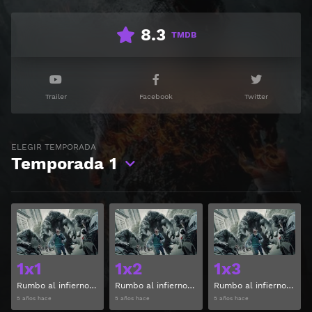
8.3
TMDB
Trailer
Facebook
Twitter
ELEGIR TEMPORADA
Temporada
1
Ver
Ver
1x1
1x2
1x3
Rumbo al infierno Temporada 1 Capitulo 1
Rumbo al infierno Temporada 1 Capitulo 2
Rumbo al infierno Temporada 1 Capitulo 3
5 años hace
5 años hace
5 años hace