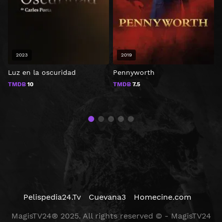
2023
2019
Luz en la oscuridad
Pennyworth
D
S
TMDB
10
TMDB
7.5
L
Pelispedia24.Tv
Cuevana3
Homecine.com
MagisTV24® 2025. All rights reserved © - MagisTV24